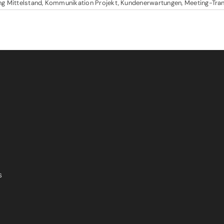
ung Mittelstand
,
Kommunikation Projekt
,
Kundenerwartungen
,
Meeting-Tran
s