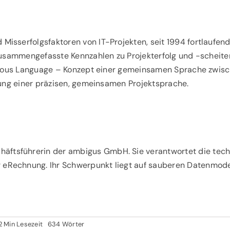
d Misserfolgsfaktoren von IT-Projekten, seit 1994 fortlaufen
usammengefasste Kennzahlen zu Projekterfolg und -scheite
tous Language
– Konzept einer gemeinsamen Sprache zwische
ung einer präzisen, gemeinsamen Projektsprache.
häftsführerin der ambigus GmbH. Sie verantwortet die tec
r eRechnung. Ihr Schwerpunkt liegt auf sauberen Datenmodel
2 Min Lesezeit
634 Wörter