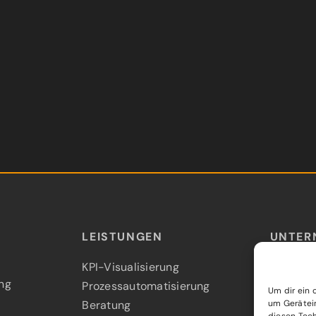
LEISTUNGEN
UNTER
KPI-Visualisierung
Insights
ng
Prozessautomatisierung
Über un
Um dir ein 
Beratung
um Gerätei