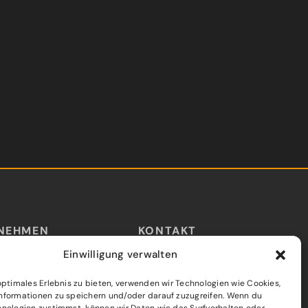
NEHMEN
KONTAKT
Einwilligung verwalten
Erstgespräch buchen
s
Readiness-Check
optimales Erlebnis zu bieten, verwenden wir Technologien wie Cookies,
Per E-Mail kontaktieren
nformationen zu speichern und/oder darauf zuzugreifen. Wenn du